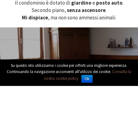
Il condominio è dotato di
giardino
e
posto auto
.
Secondo piano,
senza ascensore
.
Mi dispiace
, ma non sono ammessi animali.
E’ una casa silenziosa,
Su questo sito utilizziamo i cookie per offrirti una migliore esperienza.
Continuando la navigazione acconsenti all'utilizzo dei cookie.
Consulta la
di un silenzio che fa dormire bene.
nostra cookie policy
Ok
Bormio