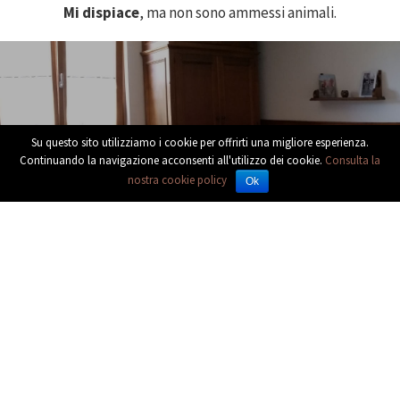
Mi dispiace
, ma non sono ammessi animali.
E’ una casa silenziosa,
Su questo sito utilizziamo i cookie per offrirti una migliore esperienza.
Continuando la navigazione acconsenti all'utilizzo dei cookie.
Consulta la
nostra cookie policy
di un silenzio che fa dormire bene.
Ok
Bormio
Bormio
offre tutto ciò che un amante della montagna
possa desiderare. Bellissime piste da sci in inverno,